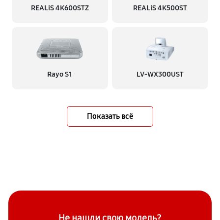
REALiS 4K600STZ
REALiS 4K500ST
Rayo S1
LV-WX300UST
Показать всё
Не нашли свою модель?