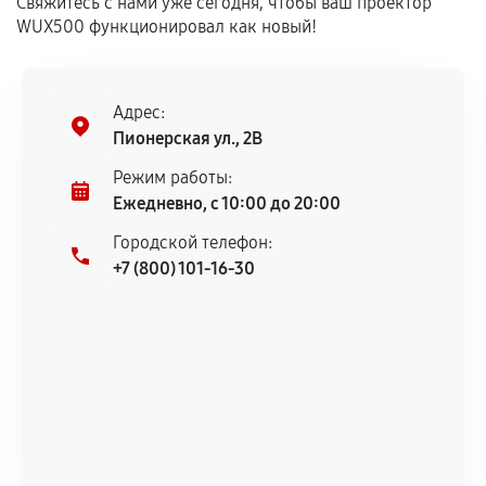
Свяжитесь с нами уже сегодня, чтобы ваш проектор
WUX500 функционировал как новый!
Установка была выполнена нашим сервисным
центром.
При этом гарантия на сами комплектующие
Адрес:
остается на стороне производителя или
Пионерская ул., 2В
продавца. За качество сторонних деталей
сервисный центр ответственности не несет.
Режим работы:
Ежедневно, с 10:00 до 20:00
Городской телефон:
+7 (800) 101-16-30