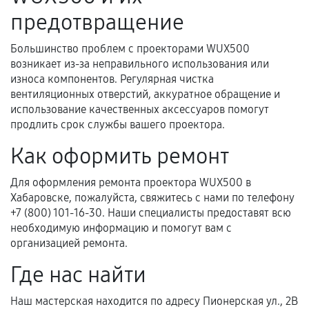
предотвращение
и кассовый чек.
Большинство проблем с проекторами WUX500
возникает из-за неправильного использования или
Расширенная гарантия
износа компонентов. Регулярная чистка
вентиляционных отверстий, аккуратное обращение и
В некоторых случаях возможно оформление
использование качественных аксессуаров помогут
расширенной гарантии. Стоимость, сроки и
продлить срок службы вашего проектора.
условия продления согласовываются отдельно и
Как оформить ремонт
фиксируются в документах.
Для оформления ремонта проектора WUX500 в
Хабаровске, пожалуйста, свяжитесь с нами по телефону
Когда гарантия не действует
+7 (800) 101-16-30. Наши специалисты предоставят всю
необходимую информацию и помогут вам с
Нарушение правил эксплуатации,
организацией ремонта.
механические повреждения, попадание влаги,
Где нас найти
перегрев, коррозия.
Самостоятельный ремонт или вмешательство
Наш мастерская находится по адресу Пионерская ул., 2В