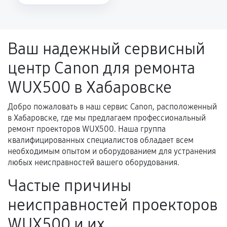
Повторное возникновение неисправности,
напрямую связанной с выполненным
ремонтом.
Ваш надежный сервисный
Поломка установленной детали при
центр Canon для ремонта
нормальной эксплуатации в течение
гарантийного срока.
WUX500 в Хабаровске
Несоответствие комплектующей заявленным
техническим характеристикам.
Добро пожаловать в наш сервис Canon, расположенный
в Хабаровске, где мы предлагаем профессиональный
ремонт проекторов WUX500. Наша группа
квалифицированных специалистов обладает всем
Документы для подтверждения
необходимым опытом и оборудованием для устранения
гарантии
любых неисправностей вашего оборудования.
Гарантийный талон.
Частые причины
Акт выполненных работ с датой, перечнем
неисправностей проекторов
услуг и сроком гарантии.
WUX500 и их
Документы на установленные комплектующие