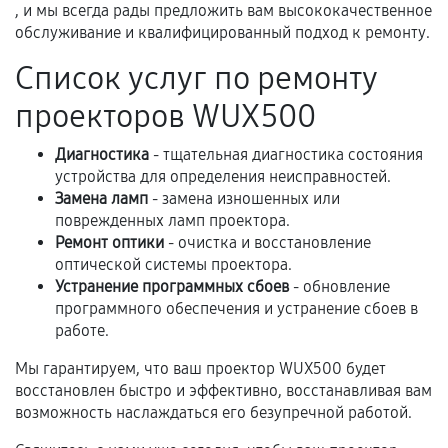
третьих лиц.
, и мы всегда рады предложить вам высококачественное
обслуживание и квалифицированный подход к ремонту.
Естественный износ деталей, если иное не
предусмотрено отдельно.
Список услуг по ремонту
Обращение после окончания гарантийного
проекторов WUX500
срока.
Программные сбои, если это не указано в
Диагностика
- тщательная диагностика состояния
отдельных условиях.
устройства для определения неисправностей.
Замена ламп
- замена изношенных или
поврежденных ламп проектора.
Ремонт оптики
- очистка и восстановление
Если комплектующие куплены
оптической системы проектора.
самостоятельно
Устранение программных сбоев
- обновление
программного обеспечения и устранение сбоев в
Гарантия на выполненные работы может
работе.
сохраняться полностью или частично, если
Мы гарантируем, что ваш проектор WUX500 будет
соблюдены следующие условия:
восстановлен быстро и эффективно, восстанавливая вам
Предоставленные детали подходят по
возможность наслаждаться его безупречной работой.
техническим параметрам и не имеют внешних
дефектов.