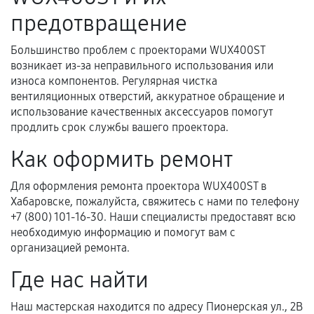
предотвращение
и кассовый чек.
Большинство проблем с проекторами WUX400ST
возникает из-за неправильного использования или
Расширенная гарантия
износа компонентов. Регулярная чистка
вентиляционных отверстий, аккуратное обращение и
В некоторых случаях возможно оформление
использование качественных аксессуаров помогут
расширенной гарантии. Стоимость, сроки и
продлить срок службы вашего проектора.
условия продления согласовываются отдельно и
Как оформить ремонт
фиксируются в документах.
Для оформления ремонта проектора WUX400ST в
Хабаровске, пожалуйста, свяжитесь с нами по телефону
Когда гарантия не действует
+7 (800) 101-16-30. Наши специалисты предоставят всю
необходимую информацию и помогут вам с
Нарушение правил эксплуатации,
организацией ремонта.
механические повреждения, попадание влаги,
Где нас найти
перегрев, коррозия.
Самостоятельный ремонт или вмешательство
Наш мастерская находится по адресу Пионерская ул., 2В