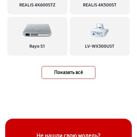
REALiS 4K600STZ
REALiS 4K500ST
Rayo S1
LV-WX300UST
Показать всё
Не нашли свою модель?