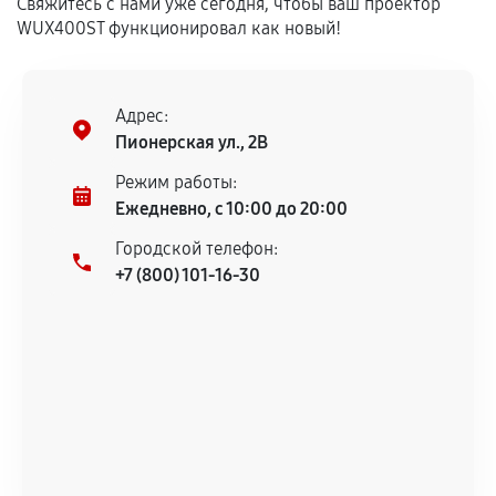
Свяжитесь с нами уже сегодня, чтобы ваш проектор
WUX400ST функционировал как новый!
Установка была выполнена нашим сервисным
центром.
При этом гарантия на сами комплектующие
Адрес:
остается на стороне производителя или
Пионерская ул., 2В
продавца. За качество сторонних деталей
сервисный центр ответственности не несет.
Режим работы:
Ежедневно, с 10:00 до 20:00
Городской телефон:
+7 (800) 101-16-30