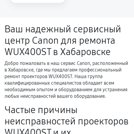
Повторное возникновение неисправности,
напрямую связанной с выполненным
ремонтом.
Ваш надежный сервисный
Поломка установленной детали при
центр Canon для ремонта
нормальной эксплуатации в течение
гарантийного срока.
WUX400ST в Хабаровске
Несоответствие комплектующей заявленным
техническим характеристикам.
Добро пожаловать в наш сервис Canon, расположенный
в Хабаровске, где мы предлагаем профессиональный
ремонт проекторов WUX400ST. Наша группа
квалифицированных специалистов обладает всем
Документы для подтверждения
необходимым опытом и оборудованием для устранения
гарантии
любых неисправностей вашего оборудования.
Гарантийный талон.
Частые причины
Акт выполненных работ с датой, перечнем
неисправностей проекторов
услуг и сроком гарантии.
WUX400ST и их
Документы на установленные комплектующие