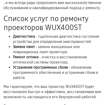
третьих лиц.
, и мы всегда рады предложить вам высококачественное
обслуживание и квалифицированный подход к ремонту.
Естественный износ деталей, если иное не
предусмотрено отдельно.
Список услуг по ремонту
Обращение после окончания гарантийного
проекторов WUX400ST
срока.
Программные сбои, если это не указано в
Диагностика
- тщательная диагностика состояния
отдельных условиях.
устройства для определения неисправностей.
Замена ламп
- замена изношенных или
поврежденных ламп проектора.
Ремонт оптики
- очистка и восстановление
Если комплектующие куплены
оптической системы проектора.
самостоятельно
Устранение программных сбоев
- обновление
программного обеспечения и устранение сбоев в
Гарантия на выполненные работы может
работе.
сохраняться полностью или частично, если
Мы гарантируем, что ваш проектор WUX400ST будет
соблюдены следующие условия:
восстановлен быстро и эффективно, восстанавливая вам
Предоставленные детали подходят по
возможность наслаждаться его безупречной работой.
техническим параметрам и не имеют внешних
дефектов.