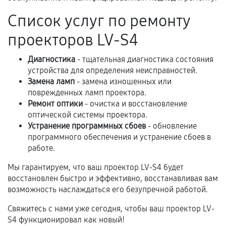
третьих лиц.
Список услуг по ремонту
Естественный износ деталей, если иное не
предусмотрено отдельно.
проекторов LV-S4
Обращение после окончания гарантийного
Диагностика
срока.
- тщательная диагностика состояния
устройства для определения неисправностей.
Программные сбои, если это не указано в
Замена ламп
- замена изношенных или
отдельных условиях.
поврежденных ламп проектора.
Ремонт оптики
- очистка и восстановление
оптической системы проектора.
Устранение программных сбоев
- обновление
Если комплектующие куплены
программного обеспечения и устранение сбоев в
самостоятельно
работе.
Гарантия на выполненные работы может
Мы гарантируем, что ваш проектор LV-S4 будет
сохраняться полностью или частично, если
восстановлен быстро и эффективно, восстанавливая вам
соблюдены следующие условия:
возможность наслаждаться его безупречной работой.
Предоставленные детали подходят по
Свяжитесь с нами уже сегодня, чтобы ваш проектор LV-
техническим параметрам и не имеют внешних
S4 функционировал как новый!
дефектов.