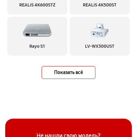
REALiS 4K600STZ
REALiS 4K500ST
Rayo S1
LV-WX300UST
Показать всё
Не нашли свою модель?