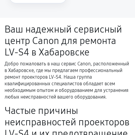
Повторное возникновение неисправности,
напрямую связанной с выполненным
ремонтом.
Ваш надежный сервисный
Поломка установленной детали при
центр Canon для ремонта
нормальной эксплуатации в течение
гарантийного срока.
LV-S4 в Хабаровске
Несоответствие комплектующей заявленным
техническим характеристикам.
Добро пожаловать в наш сервис Canon, расположенный
в Хабаровске, где мы предлагаем профессиональный
ремонт проекторов LV-S4. Наша группа
квалифицированных специалистов обладает всем
Документы для подтверждения
необходимым опытом и оборудованием для устранения
гарантии
любых неисправностей вашего оборудования.
Гарантийный талон.
Частые причины
Акт выполненных работ с датой, перечнем
неисправностей проекторов
услуг и сроком гарантии.
LV-S4 и их предотвращение
Документы на установленные комплектующие