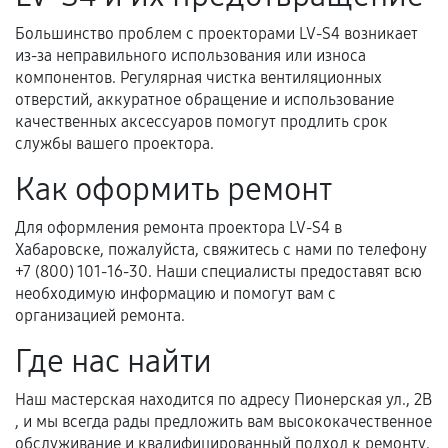
и кассовый чек.
Большинство проблем с проекторами LV-S4 возникает
из-за неправильного использования или износа
компонентов. Регулярная чистка вентиляционных
отверстий, аккуратное обращение и использование
Расширенная гарантия
качественных аксессуаров помогут продлить срок
службы вашего проектора.
В некоторых случаях возможно оформление
расширенной гарантии. Стоимость, сроки и
Как оформить ремонт
условия продления согласовываются отдельно и
фиксируются в документах.
Для оформления ремонта проектора LV-S4 в
Хабаровске, пожалуйста, свяжитесь с нами по телефону
+7 (800) 101-16-30. Наши специалисты предоставят всю
необходимую информацию и помогут вам с
Когда гарантия не действует
организацией ремонта.
Нарушение правил эксплуатации,
Где нас найти
механические повреждения, попадание влаги,
перегрев, коррозия.
Наш мастерская находится по адресу Пионерская ул., 2В
, и мы всегда рады предложить вам высококачественное
Самостоятельный ремонт или вмешательство
обслуживание и квалифицированный подход к ремонту.