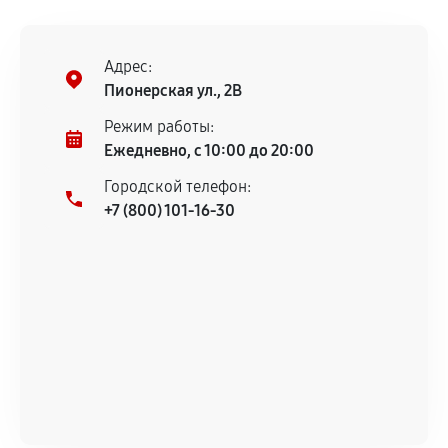
Установка была выполнена нашим сервисным
центром.
Адрес:
При этом гарантия на сами комплектующие
Пионерская ул., 2В
остается на стороне производителя или
Режим работы:
продавца. За качество сторонних деталей
Ежедневно, с 10:00 до 20:00
сервисный центр ответственности не несет.
Городской телефон:
+7 (800) 101-16-30