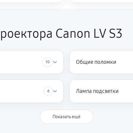
роектора Canon LV S3
Общие поломки
10
Лампа подсветки
6
Показать ещё