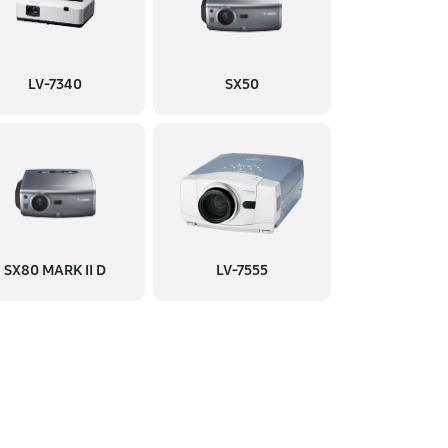
LV-7340
SX50
SX80 MARK II D
LV-7555