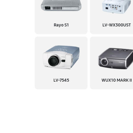
Rayo S1
LV-WX300UST
LV-7545
WUX10 MARK II