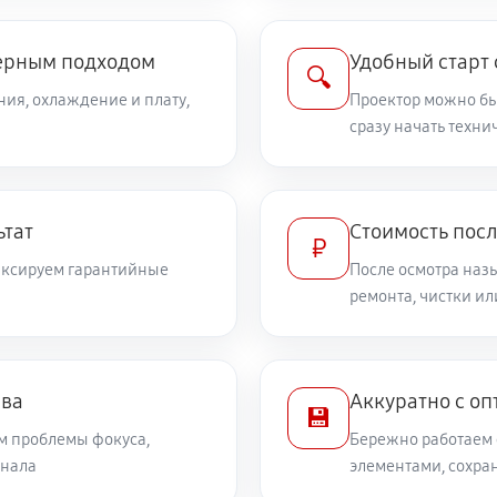
ерным подходом
Удобный старт
🔍
ния, охлаждение и плату,
Проектор можно быс
сразу начать техн
ьтат
Стоимость пос
₽
фиксируем гарантийные
После осмотра наз
ремонта, чистки и
ева
Аккуратно с оп
💾
м проблемы фокуса,
Бережно работаем 
гнала
элементами, сохра