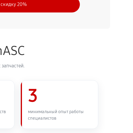
 скидку 20%
nASC
 запчастей.
3
ств
минимальный опыт работы
специалистов