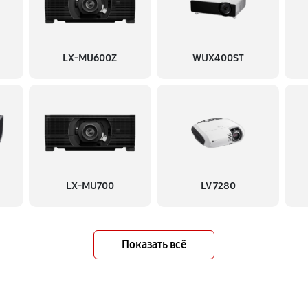
LX-MU600Z
WUX400ST
LX-MU700
LV 7280
Показать всё