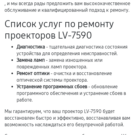
третьих лиц.
, и мы всегда рады предложить вам высококачественное
обслуживание и квалифицированный подход к ремонту.
Естественный износ деталей, если иное не
предусмотрено отдельно.
Список услуг по ремонту
Обращение после окончания гарантийного
проекторов LV-7590
срока.
Программные сбои, если это не указано в
Диагностика
- тщательная диагностика состояния
отдельных условиях.
устройства для определения неисправностей.
Замена ламп
- замена изношенных или
поврежденных ламп проектора.
Ремонт оптики
- очистка и восстановление
Если комплектующие куплены
оптической системы проектора.
самостоятельно
Устранение программных сбоев
- обновление
программного обеспечения и устранение сбоев в
Гарантия на выполненные работы может
работе.
сохраняться полностью или частично, если
Мы гарантируем, что ваш проектор LV-7590 будет
соблюдены следующие условия:
восстановлен быстро и эффективно, восстанавливая вам
Предоставленные детали подходят по
возможность наслаждаться его безупречной работой.
техническим параметрам и не имеют внешних
дефектов.