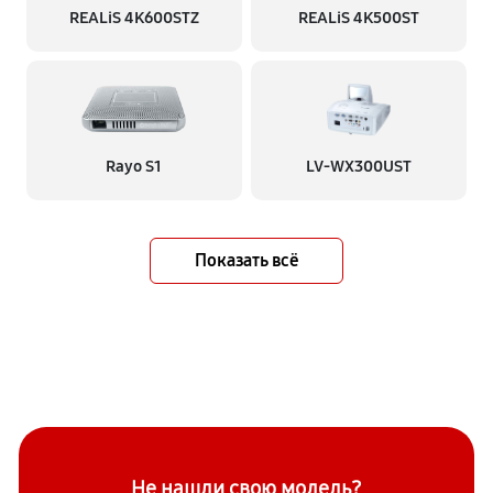
REALiS 4K600STZ
REALiS 4K500ST
Rayo S1
LV-WX300UST
Показать всё
Не нашли свою модель?