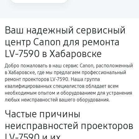
Повторное возникновение неисправности,
напрямую связанной с выполненным
ремонтом.
Ваш надежный сервисный
Поломка установленной детали при
центр Canon для ремонта
нормальной эксплуатации в течение
гарантийного срока.
LV-7590 в Хабаровске
Несоответствие комплектующей заявленным
техническим характеристикам.
Добро пожаловать в наш сервис Canon, расположенный
в Хабаровске, где мы предлагаем профессиональный
ремонт проекторов LV-7590. Наша группа
квалифицированных специалистов обладает всем
Документы для подтверждения
необходимым опытом и оборудованием для устранения
гарантии
любых неисправностей вашего оборудования.
Гарантийный талон.
Частые причины
Акт выполненных работ с датой, перечнем
неисправностей проекторов
услуг и сроком гарантии.
LV-7590 и их
Документы на установленные комплектующие