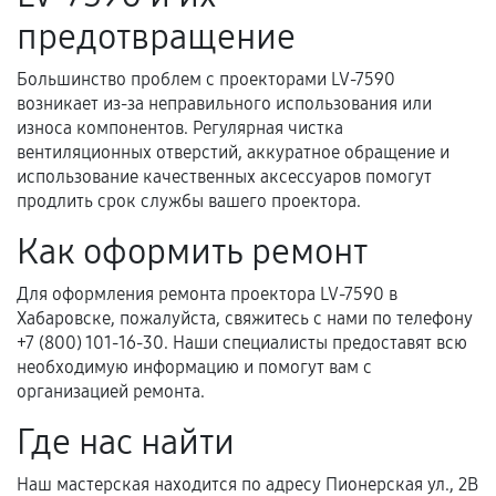
предотвращение
и кассовый чек.
Большинство проблем с проекторами LV-7590
возникает из-за неправильного использования или
Расширенная гарантия
износа компонентов. Регулярная чистка
вентиляционных отверстий, аккуратное обращение и
В некоторых случаях возможно оформление
использование качественных аксессуаров помогут
расширенной гарантии. Стоимость, сроки и
продлить срок службы вашего проектора.
условия продления согласовываются отдельно и
Как оформить ремонт
фиксируются в документах.
Для оформления ремонта проектора LV-7590 в
Хабаровске, пожалуйста, свяжитесь с нами по телефону
Когда гарантия не действует
+7 (800) 101-16-30. Наши специалисты предоставят всю
необходимую информацию и помогут вам с
Нарушение правил эксплуатации,
организацией ремонта.
механические повреждения, попадание влаги,
Где нас найти
перегрев, коррозия.
Самостоятельный ремонт или вмешательство
Наш мастерская находится по адресу Пионерская ул., 2В