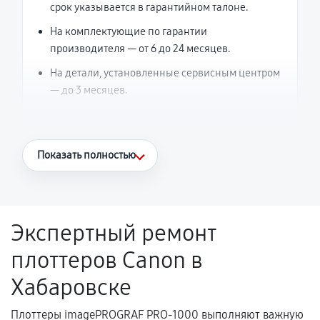
срок указывается в гарантийном талоне.
На комплектующие по гарантии
производителя — от 6 до 24 месяцев.
На детали, установленные сервисным центром
— до 3 месяцев.
Что считается гарантийным случаем
Показать полностью
Повторное возникновение неисправности,
напрямую связанной с выполненным
ремонтом.
Экспертный ремонт
Поломка установленной детали при
плоттеров Canon в
нормальной эксплуатации в течение
гарантийного срока.
Хабаровске
Несоответствие комплектующей заявленным
техническим характеристикам.
Плоттеры imagePROGRAF PRO-1000 выполняют важную