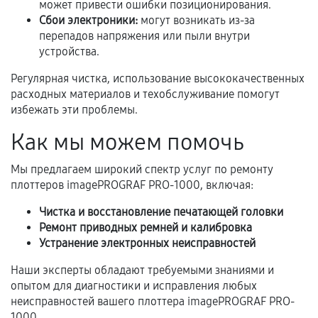
фиксируются в документах.
может привести ошибки позиционирования.
Сбои электроники:
могут возникать из-за
перепадов напряжения или пыли внутри
устройства.
Когда гарантия не действует
Регулярная чистка, использование высококачественных
Нарушение правил эксплуатации,
расходных материалов и техобслуживание помогут
механические повреждения, попадание влаги,
избежать эти проблемы.
перегрев, коррозия.
Как мы можем помочь
Самостоятельный ремонт или вмешательство
третьих лиц.
Мы предлагаем широкий спектр услуг по ремонту
плоттеров imagePROGRAF PRO-1000, включая:
Естественный износ деталей, если иное не
предусмотрено отдельно.
Чистка и восстановление печатающей головки
Ремонт приводных ремней и калибровка
Обращение после окончания гарантийного
Устранение электронных неисправностей
срока.
Наши эксперты обладают требуемыми знаниями и
Программные сбои, если это не указано в
опытом для диагностики и исправления любых
отдельных условиях.
неисправностей вашего плоттера imagePROGRAF PRO-
1000.