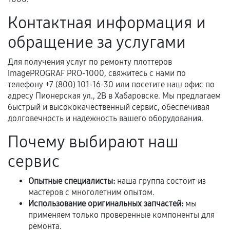
Контактная информация и
Если комплектующие куплены
самостоятельно
обращение за услугами
Гарантия на выполненные работы может
Для получения услуг по ремонту плоттеров
сохраняться полностью или частично, если
imagePROGRAF PRO-1000, свяжитесь с нами по
соблюдены следующие условия:
телефону +7 (800) 101-16-30 или посетите наш офис по
Предоставленные детали подходят по
адресу Пионерская ул., 2В в Хабаровске. Мы предлагаем
техническим параметрам и не имеют внешних
быстрый и высококачественный сервис, обеспечивая
дефектов.
долговечность и надежность вашего оборудования.
Установка была выполнена нашим сервисным
Почему выбирают наш
центром.
сервис
При этом гарантия на сами комплектующие
остается на стороне производителя или
Опытные специалисты:
наша группа состоит из
продавца. За качество сторонних деталей
мастеров с многолетним опытом.
сервисный центр ответственности не несет.
Использование оригинальных запчастей:
мы
применяем только проверенные компоненты для
ремонта.