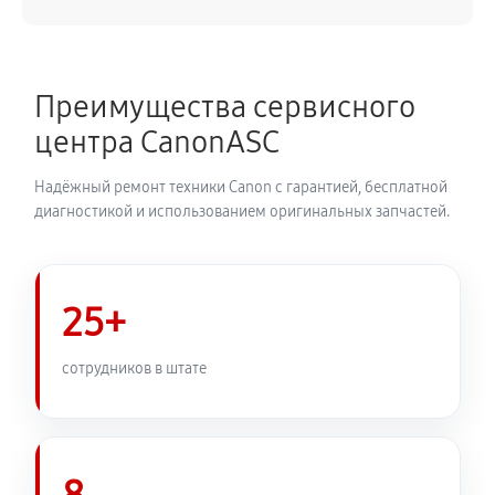
Замена каретки плоттера Canon imagePROGRAF
PRO-1000
Преимущества сервисного
5400 руб
60 минут
центра CanonASC
Замена трубок плоттера Canon imagePROGRAF PRO-
Надёжный ремонт техники Canon с гарантией, бесплатной
1000
диагностикой и использованием оригинальных запчастей.
4560 руб
60 минут
25+
сотрудников в штате