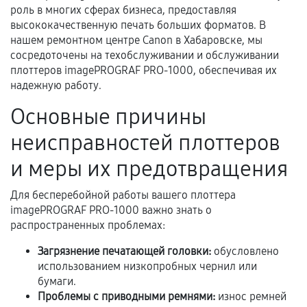
роль в многих сферах бизнеса, предоставляя
высококачественную печать больших форматов. В
нашем ремонтном центре Canon в Хабаровске, мы
Документы для подтверждения
сосредоточены на техобслуживании и обслуживании
гарантии
плоттеров imagePROGRAF PRO-1000, обеспечивая их
надежную работу.
Гарантийный талон.
Основные причины
Акт выполненных работ с датой, перечнем
услуг и сроком гарантии.
неисправностей плоттеров
Документы на установленные комплектующие
и меры их предотвращения
и кассовый чек.
Для бесперебойной работы вашего плоттера
imagePROGRAF PRO-1000 важно знать о
распространенных проблемах:
Расширенная гарантия
Загрязнение печатающей головки:
обусловлено
В некоторых случаях возможно оформление
использованием низкопробных чернил или
расширенной гарантии. Стоимость, сроки и
бумаги.
условия продления согласовываются отдельно и
Проблемы с приводными ремнями:
износ ремней