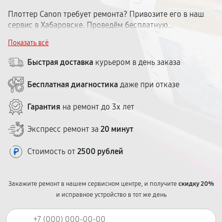
Плоттер Canon требует ремонта? Привозите его в наш
сервис в Хабаровске. Проведём бесплатную
диагностику и определим неисправность. Ремонтируем
Показать всё
широкоформатные плоттеры Кэнон всех серий.
Стоимость работ обсуждаем заранее. Срок — от 1 до 5
Быстрая доставка
курьером в день заказа
дней. Гарантия — до 1 года. Удобное расположение
центра в городе.
Бесплатная диагностика
даже при отказе
Гарантия
на ремонт до 3х лет
Экспресс ремонт за
20 минут
Стоимость от
2500 рублей
Закажите ремонт в нашем сервисном центре, и получите
скидку 20%
и исправное устройство в тот же день