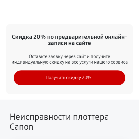
Замена ремня
3240 руб
60 минут
Замена печатной головки
Скидка 20% по предварительной онлайн-
5760 руб
60 минут
записи на сайте
Замена каретки
Оставьте заявку через сайт и получите
индивидуальную скидку на все услуги нашего сервиса
5400 руб
60 минут
Получить скидку 20%
Замена трубок
4560 руб
60 минут
Неисправности плоттера
Canon