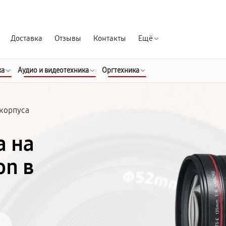
Гарантия д
Доставка
Отзывы
Контакты
Ещё
ка
Аудио и видеотехника
Оргтехника
 корпуса
а на
on в