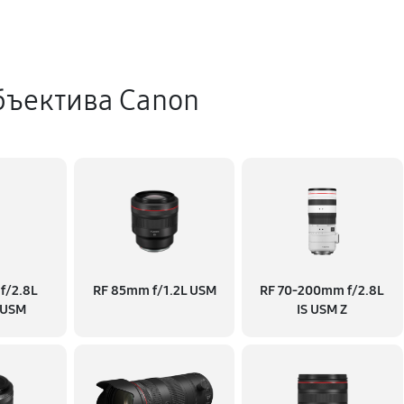
бъектива Canon
f/2.8L
RF 85mm f/1.2L USM
RF 70‑200mm f/2.8L
 USM
IS USM Z