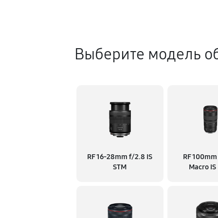
Выберите модель о
RF 16‑28mm f/2.8 IS
RF 100mm 
STM
Macro IS