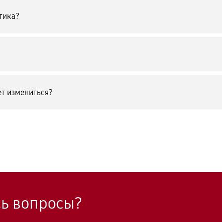
тика?
т измениться?
сь вопросы?