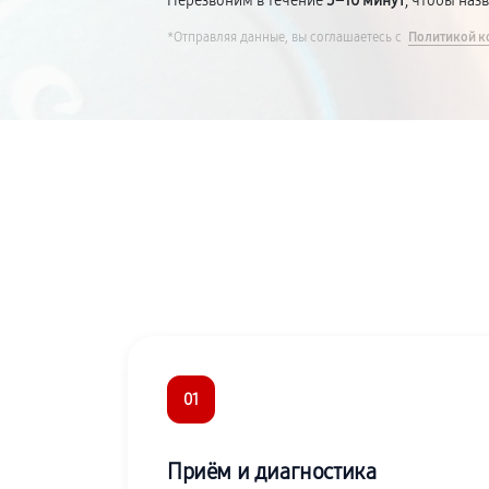
Перезвоним в течение
5–10 минут
, чтобы наз
*Отправляя данные, вы соглашаетесь с
Политикой к
01
Приём и диагностика