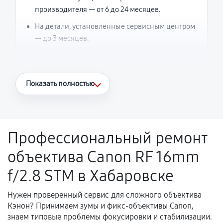
производителя — от 6 до 24 месяцев.
На детали, установленные сервисным центром
— до 3 месяцев.
Что считается гарантийным случаем
Показать полностью
Повторное возникновение неисправности,
напрямую связанной с выполненным
ремонтом.
Профессиональный ремонт
Поломка установленной детали при
объектива Canon RF 16mm
нормальной эксплуатации в течение
гарантийного срока.
f/2.8 STM в Хабаровске
Несоответствие комплектующей заявленным
техническим характеристикам.
Нужен проверенный сервис для сложного объектива
Кэнон? Принимаем зумы и фикс-объективы Canon,
знаем типовые проблемы фокусировки и стабилизации.