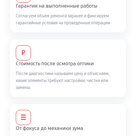
Разблокировка заклинивания
Гарантия на выполненные работы
660 руб
60 минут
Согласуем объём ремонта заранее и фиксируем
гарантийные условия на проведённые операции
Протяжка соединений трансфокатора
1380 руб
60 минут
Замена светофильтра объектива Canon RF 16mm
₽
f/2.8 STM
Стоимость после осмотра оптики
1080 руб
60 минут
После диагностики называем цену и объясняем,
какие элементы требуют настройки, чистки или
замены
☰
От фокуса до механики зума