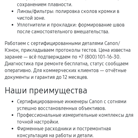
сохранением плавности.
Когда гарантия не действует
Линзы/фильтры: полировка сколов кромки в
чистой зоне.
Нарушение правил эксплуатации,
Уплотнители и прокладки: формирование швов
механические повреждения, попадание влаги,
после самостоятельного вмешательства.
перегрев, коррозия.
Работаем с сертифицированными деталями Canon/
Самостоятельный ремонт или вмешательство
Кэнон, прикладываем протоколы тестов. Цена известна
третьих лиц.
заранее — всё подтверждаем по +7 (800) 101-16-30.
Диагностика при ремонте бесплатна, статус сообщаем
Естественный износ деталей, если иное не
оперативно. Для коммерческих клиентов — отчётные
предусмотрено отдельно.
документы и гарантия до 12 месяцев.
Обращение после окончания гарантийного
Наши преимущества
срока.
Сертифицированные инженеры Canon с сотнями
Программные сбои, если это не указано в
успешно восстановленных объективов.
отдельных условиях.
Профессиональные измерительные комплексы для
точной настройки.
Фирменные расходники и постремонтная
Если комплектующие куплены
консультация на работы и детали.