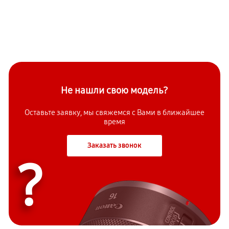
Не нашли свою модель?
Оставьте заявку, мы свяжемся с Вами в ближайшее
время
Заказать звонок
?