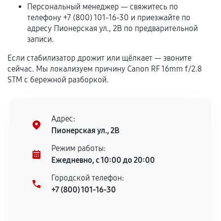
самостоятельно
Персональный менеджер — свяжитесь по
телефону +7 (800) 101-16-30 и приезжайте по
Гарантия на выполненные работы может
адресу Пионерская ул., 2В по предварительной
записи.
сохраняться полностью или частично, если
соблюдены следующие условия:
Если стабилизатор дрожит или щёлкает — звоните
Предоставленные детали подходят по
сейчас. Мы локализуем причину Canon RF 16mm f/2.8
техническим параметрам и не имеют внешних
STM с бережной разборкой.
дефектов.
Установка была выполнена нашим сервисным
центром.
Адрес:
При этом гарантия на сами комплектующие
Пионерская ул., 2В
остается на стороне производителя или
Режим работы:
продавца. За качество сторонних деталей
Ежедневно, с 10:00 до 20:00
сервисный центр ответственности не несет.
Городской телефон:
+7 (800) 101-16-30