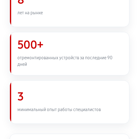
8
Установка подвеса объектива Canon RF 16mm f/2.8
лет на рынке
STM
480 руб
60 минут
500+
Замена электронной платы
600 руб
60 минут
отремонтированных устройств за последние 90
дней
Ремонт узла автофокуса
1380 руб
60 минут
3
Замена переходных шлейфов
1440 руб
60 минут
минимальный опыт работы специалистов
Устранение механических повреждений
1080 руб
60 минут