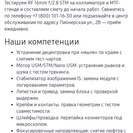
Тестируем RF 16mm f/2.8 STM на коллиматоре и MTF-
Документы для подтверждения
стенде и составляем смету до начала работ. Свяжитесь
гарантии
по телефону +7 (800) 101-16-30 или подъезжайте в центр
обслуживания по адресу Пионерская ул., 2В — приём
Гарантийный талон.
ежедневно.
Акт выполненных работ с датой, перечнем
Наши компетенции
услуг и сроком гарантии.
Устранение децентровки при «мыле» по краям с
Документы на установленные комплектующие
снятием тест-чартов.
и кассовый чек.
Мотор USM/STM/Nano USM: устранение рывков и
шума с тестом трекинга.
Стабилизатор изображения IS: замена модуля с
Расширенная гарантия
логированием параметров.
Лепестки и привод: замена блока с проверкой
В некоторых случаях возможно оформление
выдержек.
расширенной гарантии. Стоимость, сроки и
Крепёж и контакты: правка геометрии с тестом
совместимости.
условия продления согласовываются отдельно и
Шлейфы/проводка: перепайка коннекторов под
фиксируются в документах.
микроскопом.
Фокусировочные направляющие: снятие люфтов с