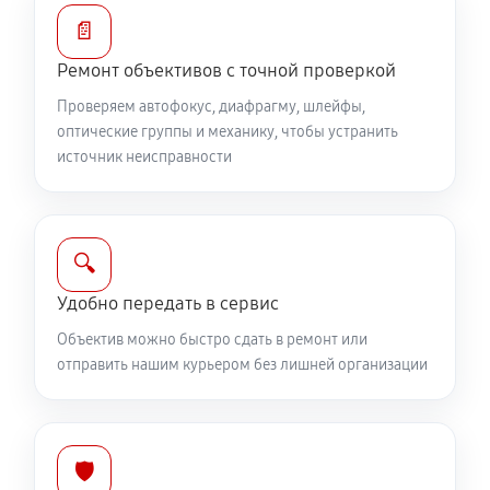
Ремонт электроники объектива Canon RF 16mm
📄
f/2.8 STM
Ремонт объективов с точной проверкой
1080 руб
60 минут
Проверяем автофокус, диафрагму, шлейфы,
оптические группы и механику, чтобы устранить
Ремонт шлейфа оптического стабилизатора
источник неисправности
720 руб
60 минут
Ремонт передней линзы объектива
🔍
960 руб
60 минут
Удобно передать в сервис
Ремонт механических узлов
Объектив можно быстро сдать в ремонт или
2280 руб
60 минут
отправить нашим курьером без лишней организации
Ремонт кольца зуммирования
480 руб
60 минут
🛡️