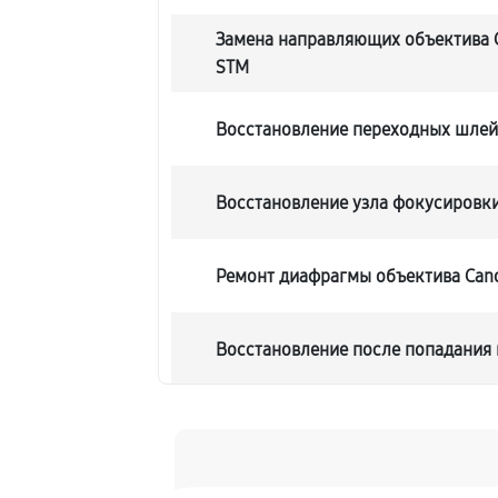
Замена направляющих объектива C
STM
Восстановление переходных шле
Восстановление узла фокусировк
Ремонт диафрагмы объектива Cano
Восстановление после попадания 
Чистка от пыли объектива Canon E
Юстировка объектива Canon EF-S 