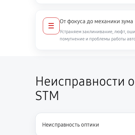
Ремонт кольца зуммирования
От фокуса до механики зума
☰
Разблокировка заклинивания
Устраняем заклинивание, люфт, оши
помутнение и проблемы работы авт
Протяжка соединений трансфокат
Замена светофильтра объектива C
Неисправности о
STM
Неисправность оптики