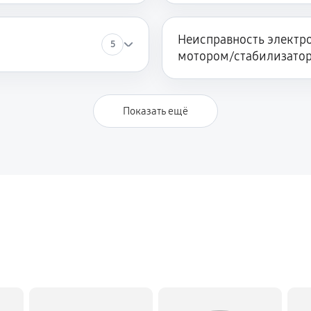
Неисправность электро
5
мотором/стабилизато
Показать ещё