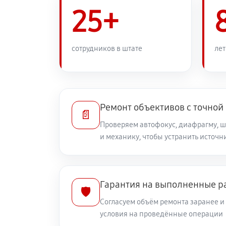
Ремонт узла автофокуса
25+
Замена переходных шлейфов
сотрудников в штате
лет
Устранение механических повреж
Ремонт электроники объектива Ca
Ремонт объективов с точной
📄
Проверяем автофокус, диафрагму, 
и механику, чтобы устранить источ
Ремонт шлейфа оптического стаб
Ремонт передней линзы объектив
Гарантия на выполненные р
🛡️
Согласуем объём ремонта заранее 
Ремонт механических узлов
условия на проведённые операции