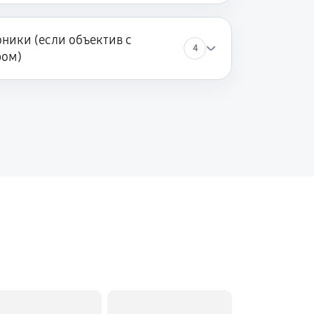
ники (если объектив с
4
ром)