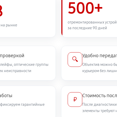
500+
1380 руб
8
1440 руб
отремонтированных устрой
 на рынке
за последние 90 дней
1080 руб
дений
1080 руб
non EF-S 18-55mm F4-5.6 IS STM
 проверкой
Удобно передат
🔍
шлейфы, оптические группы
Объектив можно бы
ник неисправности
курьером без лишн
720 руб
илизатора
960 руб
а
аботы
Стоимость посл
₽
и фиксируем гарантийные
После диагностики
2280 руб
элементы требуют 