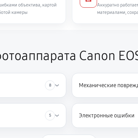
ибками объектива, картой
Аккуратно работае
ботой камеры
материалами, сохр
отоаппарата Canon EOS 
Механические повреж
8
Электронные ошибки
5