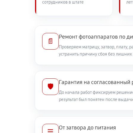
сотрудников в штате
лет
Замена линз фотоаппарата Canon E
Замена диска управления
Ремонт фотоаппаратов по д
📄
Проверяем матрицу, затвор, плату, 
устранить причину сбоя без лишних
Замена вспышки фотоаппарата Can
Юстировка фотоаппарата Canon EO
Гарантия на согласованный
🛡️
До начала работ фиксируем решение
Комплексная чистка фотоаппарата
результат был понятен после выдач
Программный ремонт фотоаппарата
От затвора до питания
☰