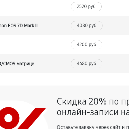
2520 руб
4080 руб
on EOS 7D Mark II
4200 руб
4680 руб
CD/CMOS матрице
4560 руб
и
Скидка 20% по п
3960 руб
онлайн-записи на
2760 руб
n EOS 7D Mark II
Оставьте заявку через сайт и