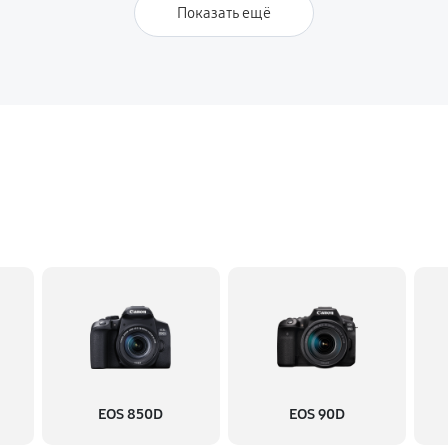
Показать ещё
EOS 850D
EOS 90D