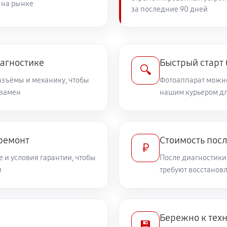
 на рынке
за последние 90 дней
2940 руб
OS 7D Mark II
2520 руб
иагностике
Быстрый старт
🔍
разъёмы и механику, чтобы
Фотоаппарат можно
 замен
3660 руб
нашим курьером дл
on EOS 7D Mark II
2040 руб
S 7D Mark II
 ремонт
Стоимость пос
₽
 и условия гарантии, чтобы
После диагностики
4200 руб
 Canon EOS 7D Mark II
и
требуют восстанов
3480 руб
 Canon EOS 7D Mark II
Бережно к тех
💾