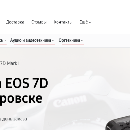
Гарантия д
Доставка
Отзывы
Контакты
Ещё
ка
Аудио и видеотехника
Оргтехника
7D Mark II
 EOS 7D
аровске
 день заказа