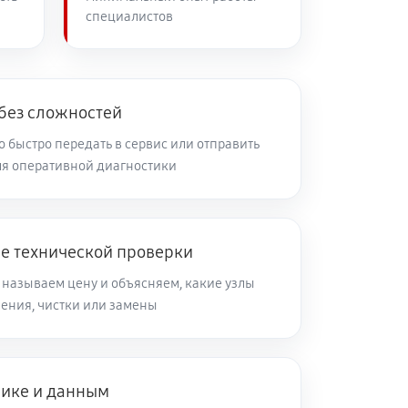
специалистов
60 минут
Заказать
60 минут
Заказать
 без сложностей
 быстро передать в сервис или отправить
я оперативной диагностики
60 минут
Заказать
60 минут
Заказать
ле технической проверки
 называем цену и объясняем, какие узлы
60 минут
Заказать
ления, чистки или замены
60 минут
Заказать
нике и данным