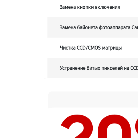
Замена кнопки включения
Замена байонета фотоаппарата Can
Чистка CCD/CMOS матрицы
Устранение битых пикселей на C
Замена платы отсека карты памят
Замена материнской платы
Замена затвора фотоаппарата Cano