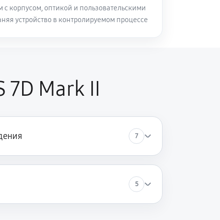
м с корпусом, оптикой и пользовательскими
аняя устройство в контролируемом процессе
7D Mark II
дения
7
5