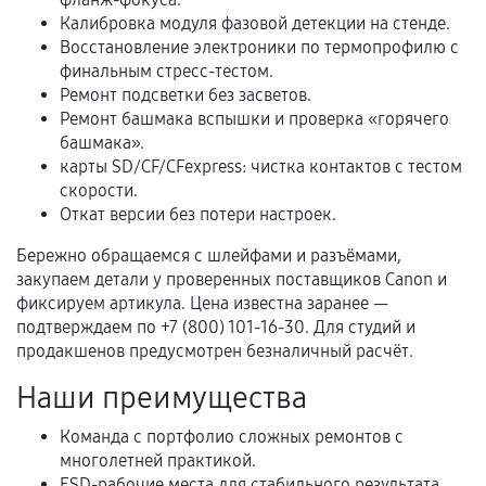
В некоторых случаях возможно оформление
Калибровка модуля фазовой детекции на стенде.
расширенной гарантии. Стоимость, сроки и
Восстановление электроники по термопрофилю с
условия продления согласовываются отдельно и
финальным стресс-тестом.
фиксируются в документах.
Ремонт подсветки без засветов.
Ремонт башмака вспышки и проверка «горячего
башмака».
карты SD/CF/CFexpress: чистка контактов с тестом
Когда гарантия не действует
скорости.
Откат версии без потери настроек.
Нарушение правил эксплуатации,
механические повреждения, попадание влаги,
Бережно обращаемся с шлейфами и разъёмами,
перегрев, коррозия.
закупаем детали у проверенных поставщиков Canon и
фиксируем артикула. Цена известна заранее —
Самостоятельный ремонт или вмешательство
подтверждаем по +7 (800) 101-16-30. Для студий и
третьих лиц.
продакшенов предусмотрен безналичный расчёт.
Естественный износ деталей, если иное не
Наши преимущества
предусмотрено отдельно.
Обращение после окончания гарантийного
Команда с портфолио сложных ремонтов с
многолетней практикой.
срока.
ESD-рабочие места для стабильного результата.