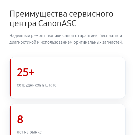
Замена затвора фотоаппарата Canon EOS 2000D
2760 руб
60 минут
Преимущества сервисного
центра CanonASC
Замена корпуса фотоаппарата Canon EOS 2000D
2640 руб
60 минут
Надёжный ремонт техники Canon с гарантией, бесплатной
диагностикой и использованием оригинальных запчастей.
Замена контроллера питания
3000 руб
60 минут
25+
Замена дисплея (экрана)
2640 руб
60 минут
сотрудников в штате
Замена фокусировочного экрана
3240 руб
60 минут
8
Замена устройства стабилизации
лет на рынке
3420 руб
60 минут