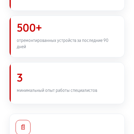
Замена передней панели
3240 руб
60 минут
500+
Замена задней панели
отремонтированных устройств за последние 90
дней
2520 руб
60 минут
Замена линз фотоаппарата Canon EOS 2000D
2940 руб
60 минут
3
Замена диска управления
минимальный опыт работы специалистов
2520 руб
60 минут
Замена вспышки фотоаппарата Canon EOS 2000D
3660 руб
60 минут
📄