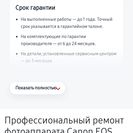
Срок гарантии
На выполненные работы — до 1 года. Точный
срок указывается в гарантийном талоне.
На комплектующие по гарантии
производителя — от 6 до 24 месяцев.
На детали, установленные сервисным центром
— до 3 месяцев.
Что считается гарантийным случаем
Показать полностью
Повторное возникновение неисправности,
напрямую связанной с выполненным
ремонтом.
Профессиональный ремонт
Поломка установленной детали при
фотоаппарата Canon EOS
нормальной эксплуатации в течение