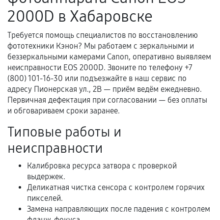
гарантийного срока.
2000D в Хабаровске
Несоответствие комплектующей заявленным
техническим характеристикам.
Требуется помощь специалистов по восстановлению
фототехники Кэнон? Мы работаем с зеркальными и
беззеркальными камерами Canon, оперативно выявляем
неисправности EOS 2000D. Звоните по телефону +7
Документы для подтверждения
(800) 101-16-30 или подъезжайте в наш сервис по
гарантии
адресу Пионерская ул., 2В — приём ведём ежедневно.
Первичная дефектация при согласовании — без оплаты
Гарантийный талон.
и обговариваем сроки заранее.
Акт выполненных работ с датой, перечнем
Типовые работы и
услуг и сроком гарантии.
неисправности
Документы на установленные комплектующие
и кассовый чек.
Калибровка ресурса затвора с проверкой
выдержек.
Деликатная чистка сенсора с контролем горячих
пикселей.
Расширенная гарантия
Замена направляющих после падения с контролем
фланж-фокуса.