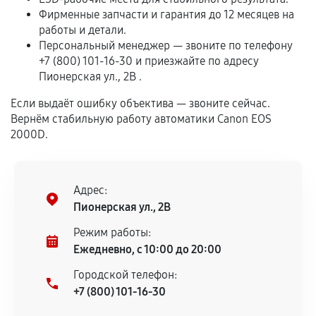
Программные сбои, если это не указано в
Фирменные запчасти и гарантия до 12 месяцев на
отдельных условиях.
работы и детали.
Персональный менеджер — звоните по телефону
+7 (800) 101-16-30 и приезжайте по адресу
Пионерская ул., 2В .
Если комплектующие куплены
самостоятельно
Если выдаёт ошибку объектива — звоните сейчас.
Вернём стабильную работу автоматики Canon EOS
Гарантия на выполненные работы может
2000D.
сохраняться полностью или частично, если
соблюдены следующие условия:
Предоставленные детали подходят по
Адрес:
техническим параметрам и не имеют внешних
Пионерская ул., 2В
дефектов.
Режим работы:
Установка была выполнена нашим сервисным
Ежедневно, с 10:00 до 20:00
центром.
При этом гарантия на сами комплектующие
Городской телефон:
остается на стороне производителя или
+7 (800) 101-16-30
продавца. За качество сторонних деталей