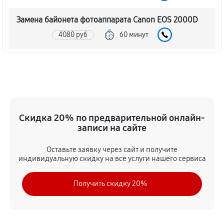
Замена байонета фотоаппарата Canon EOS 2000D
4080 руб
60 минут
Чистка CCD/CMOS матрицы
4200 руб
60 минут
Устранение битых пикселей на CCD/CMOS матрице
Скидка 20% по предварительной онлайн-
4680 руб
60 минут
записи на сайте
Замена платы отсека карты памяти
Оставьте заявку через сайт и получите
4560 руб
60 минут
индивидуальную скидку на все услуги нашего сервиса
Замена материнской платы
Получить скидку 20%
3960 руб
60 минут