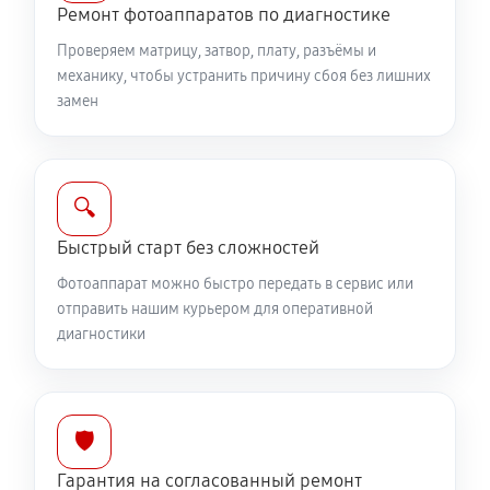
Юстировка фотоаппарата Canon EOS 2000D
Ремонт фотоаппаратов по диагностике
2040 руб
60 минут
Проверяем матрицу, затвор, плату, разъёмы и
механику, чтобы устранить причину сбоя без лишних
Комплексная чистка фотоаппарата Canon EOS
замен
2000D
4200 руб
60 минут
🔍
Программный ремонт фотоаппарата Canon EOS
2000D
Быстрый старт без сложностей
3480 руб
60 минут
Фотоаппарат можно быстро передать в сервис или
отправить нашим курьером для оперативной
диагностики
🛡️
Гарантия на согласованный ремонт